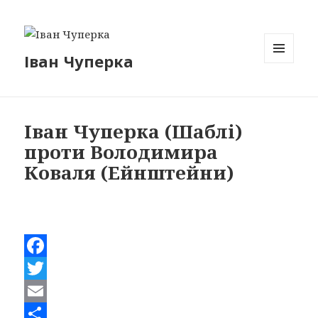
Іван Чуперка
МЕНЮ
ТА
ВІДЖЕТИ
Іван Чуперка (Шаблі)
проти Володимира
Коваля (Ейнштейни)
F
a
T
c
w
E