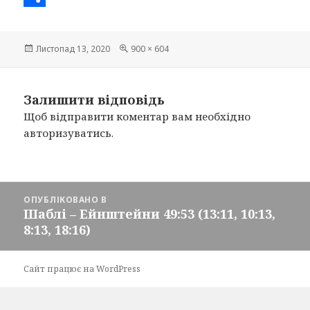
e
i
m
S
b
t
a
h
Опубліковано
Листопад 13, 2020
Повний
900 × 604
розмір
o
t
i
a
o
e
l
r
Залишити відповідь
k
r
e
Щоб відправити коментар вам необхідно
авторизуватись
.
Навігація
ОПУБЛІКОВАНО В
записів
Шаблі – Ейнштейни 49:53 (13:11, 10:13,
8:13, 18:16)
Сайт працює на WordPress