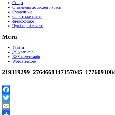
Спорт
Ставлення до людей і краси
Сучасники
Фанатське життя
філософське
Чужі гарні тексти
Мета
Увійти
RSS
записів
RSS
коментарів
WordPress.org
219319299_2764668347157045_177609108
Facebook
Twitter
Email