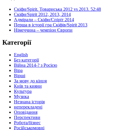
Скіфи/Spirit. Товариська 2012 vs 2013. 52:48
Скіфи/Spirit 2012, 2013, 2014
Адмірали – Скіфи/Спіріт 2014
Перша в історії гра Скіфів/Spirit 2013
Німеччина – чемпіон Європи
Категорії
English
Без категорії
Війна 2014-? з Росією
Віра
Вірші
За мову до кінця
Київ та кияни
Культура
Музика
Незнана історія
неперекладені
Оповідання
Перспективи
Робота/бізнес
Російськомовні