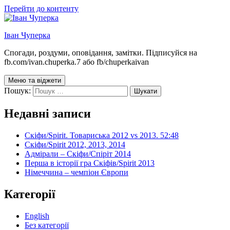
Перейти до контенту
Іван Чуперка
Спогади, роздуми, оповідання, замітки. Підписуйся на
fb.com/ivan.chuperka.7 або fb/chuperkaivan
Меню та віджети
Пошук:
Недавні записи
Скіфи/Spirit. Товариська 2012 vs 2013. 52:48
Скіфи/Spirit 2012, 2013, 2014
Адмірали – Скіфи/Спіріт 2014
Перша в історії гра Скіфів/Spirit 2013
Німеччина – чемпіон Європи
Категорії
English
Без категорії