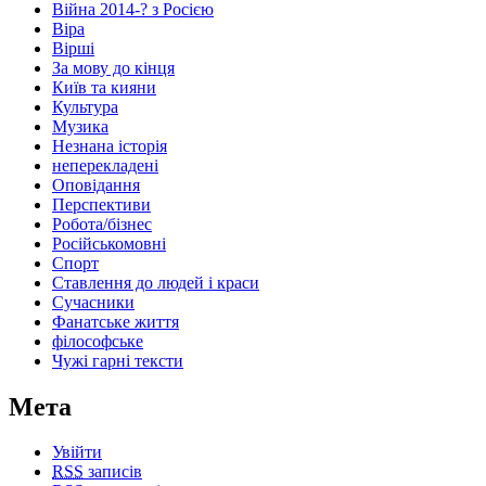
Війна 2014-? з Росією
Віра
Вірші
За мову до кінця
Київ та кияни
Культура
Музика
Незнана історія
неперекладені
Оповідання
Перспективи
Робота/бізнес
Російськомовні
Спорт
Ставлення до людей і краси
Сучасники
Фанатське життя
філософське
Чужі гарні тексти
Мета
Увійти
RSS
записів