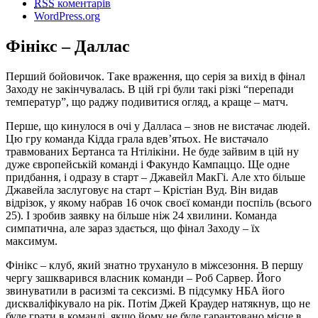
RSS
коментарів
WordPress.org
Фінікс – Даллас
Перший бойовичок. Таке враження, що серія за вихід в фінал
Заходу не закінчувалась. В цій грі були такі різкі “перепади
температур”, що раджу подивитися огляд, а краще – матч.
Перше, що кинулося в очі у Далласа – знов не вистачає людей.
Цю гру команда Кідда грала вдев’ятьох. Не вистачало
травмованих Бертанса та Нтілікіни. Не буде зайвим в цій ну
дуже європейській команді і Факундо Кампаццо. Ще одне
придбання, і одразу в старт – Джавейл МакГі. Але хто більше
Джавейла заслуговує на старт – Крістіан Вуд. Він видав
відрізок, у якому набрав 16 очок своєї команди поспіль (всього
25). І зробив заявку на більше ніж 24 хвилини. Команда
симпатична, але зараз здається, що фінал Заходу – їх
максимум.
Фінікс – клуб, який знатно трухануло в міжсезоння. В першу
чергу зашкварився власник команди – Роб Сарвер. Його
звинуватили в расизмі та сексизмі. В підсумку НБА його
дискваліфікувало на рік. Потім Джей Краудер натякнув, що не
буде грати в команді, якщо йому не буде гарантовано місце в