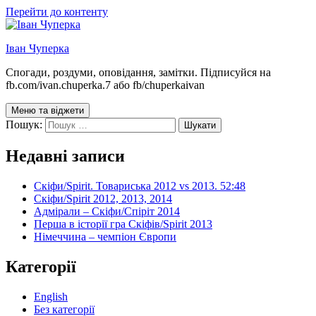
Перейти до контенту
Іван Чуперка
Спогади, роздуми, оповідання, замітки. Підписуйся на
fb.com/ivan.chuperka.7 або fb/chuperkaivan
Меню та віджети
Пошук:
Недавні записи
Скіфи/Spirit. Товариська 2012 vs 2013. 52:48
Скіфи/Spirit 2012, 2013, 2014
Адмірали – Скіфи/Спіріт 2014
Перша в історії гра Скіфів/Spirit 2013
Німеччина – чемпіон Європи
Категорії
English
Без категорії