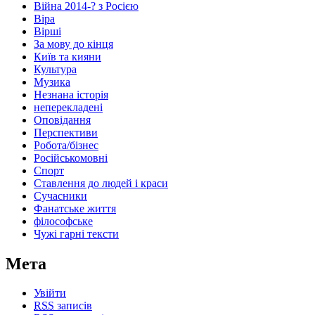
Війна 2014-? з Росією
Віра
Вірші
За мову до кінця
Київ та кияни
Культура
Музика
Незнана історія
неперекладені
Оповідання
Перспективи
Робота/бізнес
Російськомовні
Спорт
Ставлення до людей і краси
Сучасники
Фанатське життя
філософське
Чужі гарні тексти
Мета
Увійти
RSS
записів