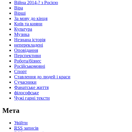
Війна 2014-? з Росією
Віра
Вірші
За мову до кінця
Київ та кияни
Культура
Музика
Незнана історія
неперекладені
Оповідання
Перспективи
Робота/бізнес
Російськомовні
Спорт
Ставлення до людей і краси
Сучасники
Фанатське життя
філософське
Чужі гарні тексти
Мета
Увійти
RSS
записів