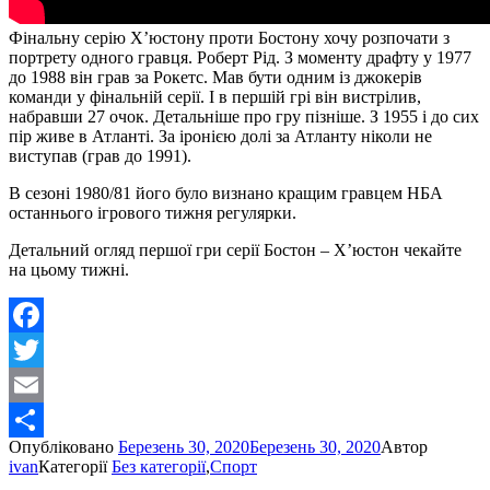
Фінальну серію Х’юстону проти Бостону хочу розпочати з
портрету одного гравця. Роберт Рід. З моменту драфту у 1977
до 1988 він грав за Рокетс. Мав бути одним із джокерів
команди у фінальній серії. І в першій грі він вистрілив,
набравши 27 очок. Детальніше про гру пізніше. З 1955 і до сих
пір живе в Атланті. За іронією долі за Атланту ніколи не
виступав (грав до 1991).
В сезоні 1980/81 його було визнано кращим гравцем НБА
останнього ігрового тижня регулярки.
Детальний огляд першої гри серії Бостон – Х’юстон чекайте
на цьому тижні.
Facebook
Twitter
Email
Опубліковано
Березень 30, 2020
Березень 30, 2020
Автор
Share
ivan
Категорії
Без категорії
,
Спорт