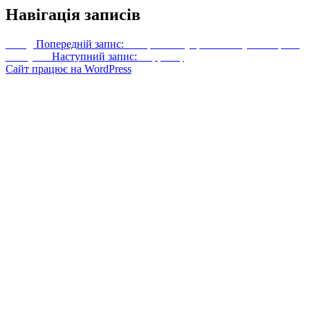
Навігація записів
Назад
Попередній запис:
Лайфхаки в українському ІТ. Серія 5
Наступн.
Наступний запис:
Ларрі Берд
Сайт працює на WordPress