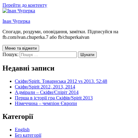
Перейти до контенту
Іван Чуперка
Спогади, роздуми, оповідання, замітки. Підписуйся на
fb.com/ivan.chuperka.7 або fb/chuperkaivan
Меню та віджети
Пошук:
Недавні записи
Скіфи/Spirit. Товариська 2012 vs 2013. 52:48
Скіфи/Spirit 2012, 2013, 2014
Адмірали – Скіфи/Спіріт 2014
Перша в історії гра Скіфів/Spirit 2013
Німеччина – чемпіон Європи
Категорії
English
Без категорії