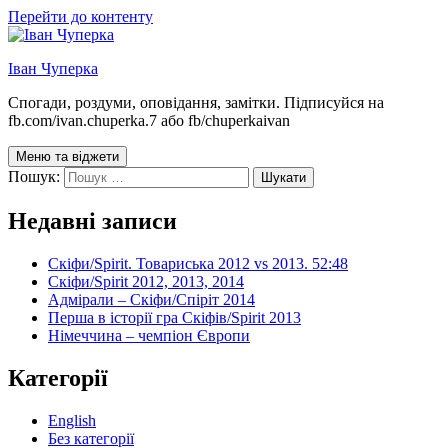
Перейти до контенту
Іван Чуперка
Спогади, роздуми, оповідання, замітки. Підписуйся на
fb.com/ivan.chuperka.7 або fb/chuperkaivan
Меню та віджети
Пошук:
Недавні записи
Скіфи/Spirit. Товариська 2012 vs 2013. 52:48
Скіфи/Spirit 2012, 2013, 2014
Адмірали – Скіфи/Спіріт 2014
Перша в історії гра Скіфів/Spirit 2013
Німеччина – чемпіон Європи
Категорії
English
Без категорії