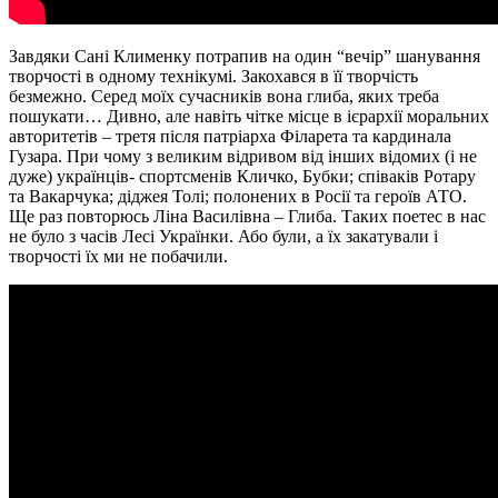
Завдяки Сані Клименку потрапив на один “вечір” шанування
творчості в одному технікумі. Закохався в її творчість
безмежно. Серед моїх сучасників вона глиба, яких треба
пошукати… Дивно, але навіть чітке місце в ієрархії моральних
авторитетів – третя після патріарха Філарета та кардинала
Гузара. При чому з великим відривом від інших відомих (і не
дуже) українців- спортсменів Кличко, Бубки; співаків Ротару
та Вакарчука; діджея Толі; полонених в Росії та героїв АТО.
Ще раз повторюсь Ліна Василівна – Глиба. Таких поетес в нас
не було з часів Лесі Українки. Або були, а їх закатували і
творчості їх ми не побачили.