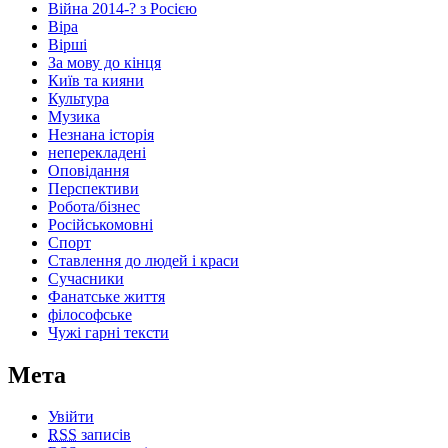
Війна 2014-? з Росією
Віра
Вірші
За мову до кінця
Київ та кияни
Культура
Музика
Незнана історія
неперекладені
Оповідання
Перспективи
Робота/бізнес
Російськомовні
Спорт
Ставлення до людей і краси
Сучасники
Фанатське життя
філософське
Чужі гарні тексти
Мета
Увійти
RSS
записів