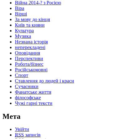
Війна 2014-? з Росією
Віра
Вірші
За мову до кінця
Київ та кияни
Культура
Музика
Незнана історія
неперекладені
Оповідання
Перспективи
Робота/бізнес
Російськомовні
Спорт
Ставлення до людей і краси
Сучасники
Фанатське життя
філософське
Чужі гарні тексти
Мета
Увійти
RSS
записів