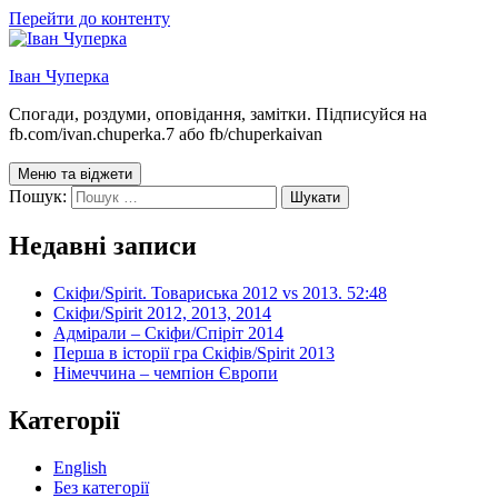
Перейти до контенту
Іван Чуперка
Спогади, роздуми, оповідання, замітки. Підписуйся на
fb.com/ivan.chuperka.7 або fb/chuperkaivan
Меню та віджети
Пошук:
Недавні записи
Скіфи/Spirit. Товариська 2012 vs 2013. 52:48
Скіфи/Spirit 2012, 2013, 2014
Адмірали – Скіфи/Спіріт 2014
Перша в історії гра Скіфів/Spirit 2013
Німеччина – чемпіон Європи
Категорії
English
Без категорії