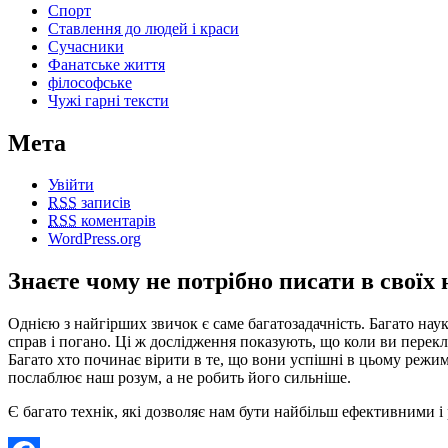
Спорт
Ставлення до людей і краси
Сучасники
Фанатське життя
філософське
Чужі гарні тексти
Мета
Увійти
RSS
записів
RSS
коментарів
WordPress.org
Знаєте чому не потрібно писати в свої
Однією з найгірших звичок є саме багатозадачність. Багато нау
справ і погано. Ці ж дослідження показують, що коли ви перек
Багато хто починає вірити в те, що вони успішні в цьому режимі
послаблює наш розум, а не робить його сильніше.
Є багато технік, які дозволяє нам бути найбільш ефективними і 