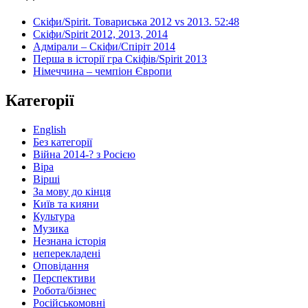
Скіфи/Spirit. Товариська 2012 vs 2013. 52:48
Скіфи/Spirit 2012, 2013, 2014
Адмірали – Скіфи/Спіріт 2014
Перша в історії гра Скіфів/Spirit 2013
Німеччина – чемпіон Європи
Категорії
English
Без категорії
Війна 2014-? з Росією
Віра
Вірші
За мову до кінця
Київ та кияни
Культура
Музика
Незнана історія
неперекладені
Оповідання
Перспективи
Робота/бізнес
Російськомовні