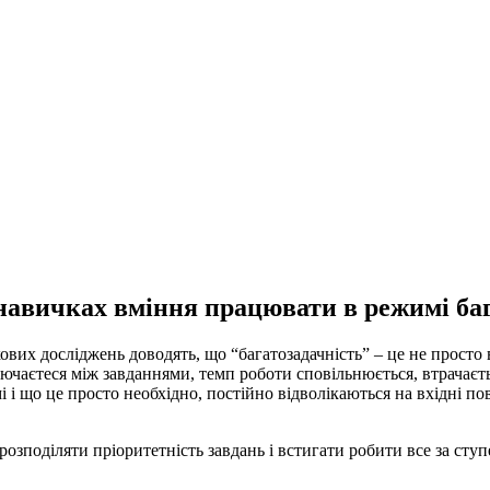
х навичках вміння працювати в режимі ба
кових досліджень доводять, що “багатозадачність” – це не просто
лючаєтеся між завданнями, темп роботи сповільнюється, втрачаєт
 і що це просто необхідно, постійно відволікаються на вхідні по
розподіляти пріоритетність завдань і встигати робити все за сту