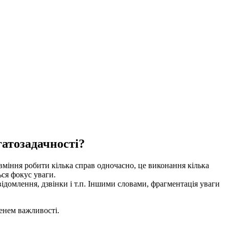
гатозадачності?
 вміння робити кілька справ одночасно, це виконання кілька
ься фокус уваги.
відомлення, дзвінки і т.п. Іншими словами, фрагментація уваги
пенем важливості.