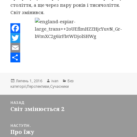
століття, а ще через пару років і тисячоліття.
Світ змінився.
F
a
T
c
w
E
e
i
m
S
b
t
a
h
Опубліковано
Липень 1, 2016
Автор
ivan
Категорії
Без
категорії
,
Перспективи
,
Сучасники
o
t
i
a
o
e
l
r
Навігація
НАЗАД
записів
k
r
e
Світ змінюється 2
Попередній
запис:
НАСТУПН.
Про їжу
Наступний